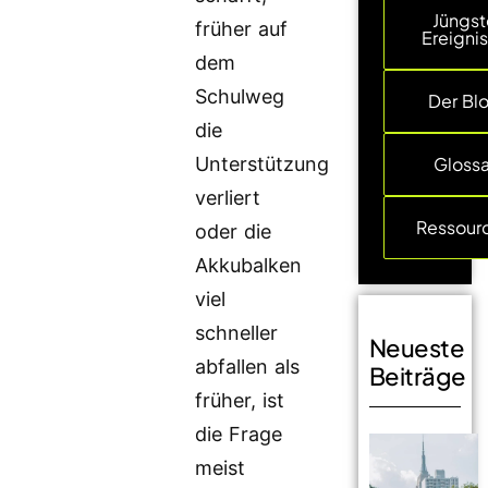
Jüngst
früher auf
Ereigni
dem
Schulweg
Der Bl
die
Unterstützung
Glossa
verliert
Ressour
oder die
Akkubalken
viel
schneller
Neueste
abfallen als
Beiträge
früher, ist
die Frage
meist