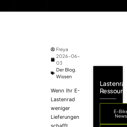
Freya
2026-06-
03
Der Blog
,
Wissen
Lastenra
Ressourc
Wenn Ihr E-
Lastenrad
weniger
E-Bik
New
Lieferungen
schafft,