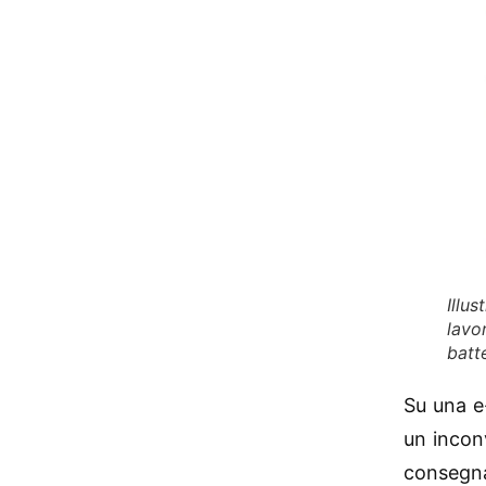
Illu
lavo
batt
Su una e
un incon
consegna