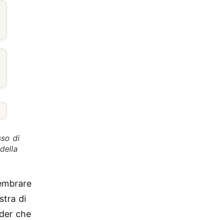
sso di
della
sembrare
stra di
ider che