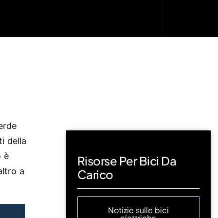
erde
i della
o è
Risorse Per Bici Da
ltro a
Carico
Notizie sulle bici
elettriche