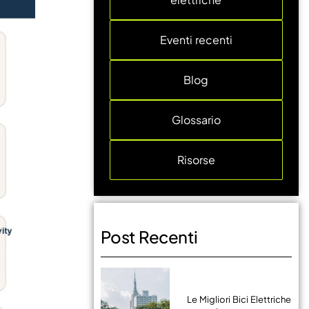
Eventi recenti
Blog
Glossario
Risorse
Post Recenti
Le Migliori Bici Elettriche