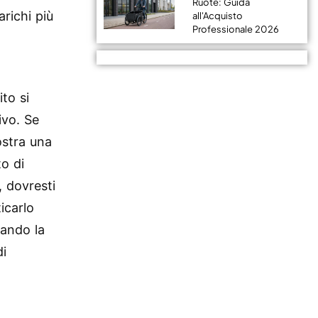
Ruote: Guida
richi più
all'Acquisto
Professionale 2026
to si
ivo. Se
ostra una
o di
, dovresti
icarlo
uando la
di