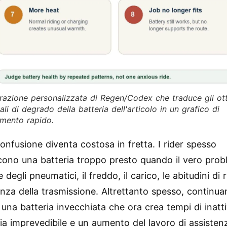
strazione personalizzata di Regen/Codex che traduce gli ot
ali di degrado della batteria dell'articolo in un grafico di
rimento rapido.
onfusione diventa costosa in fretta. I rider spesso
scono una batteria troppo presto quando il vero prob
 degli pneumatici, il freddo, il carico, le abitudini di 
tenza della trasmissione. Altrettanto spesso, continua
una batteria invecchiata che ora crea tempi di inatti
a imprevedibile e un aumento del lavoro di assisten