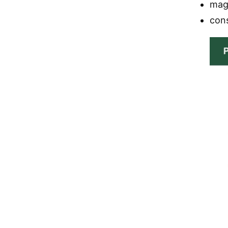
mag
con