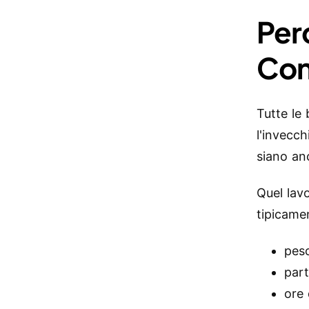
Per
Con
Tutte le 
l'invecch
siano an
Quel lav
tipicame
peso
part
ore 