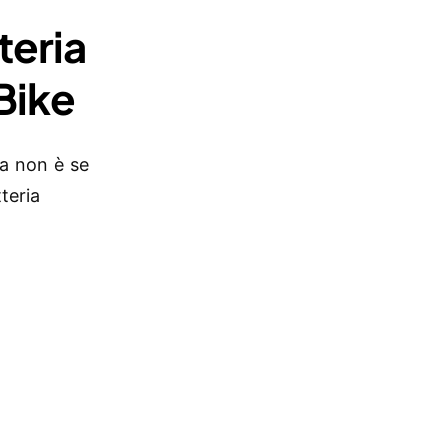
teria
Bike
da non è se
teria