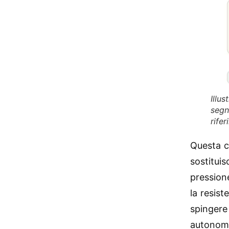
Illu
segn
rife
Questa c
sostitui
pressione
la resis
spingere 
autonomi