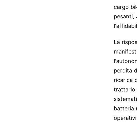
cargo bi
pesanti, 
l'affidab
La rispos
manifest
l'autono
perdita 
ricarica 
trattarl
sistemat
batteria 
operativi