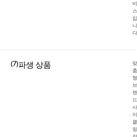
다
(7)
파생 상품