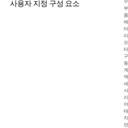
사용자 지정 구성 요소
품
리
터
계
리