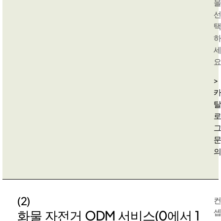
요
>
(2)
화물 자전거 ODM 서비스(0에서 1