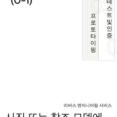
03
테
스
트
프
및
로
인
토
증
타
이
핑
리버스 엔지니어링 서비스
사진 또는 참조 모델에