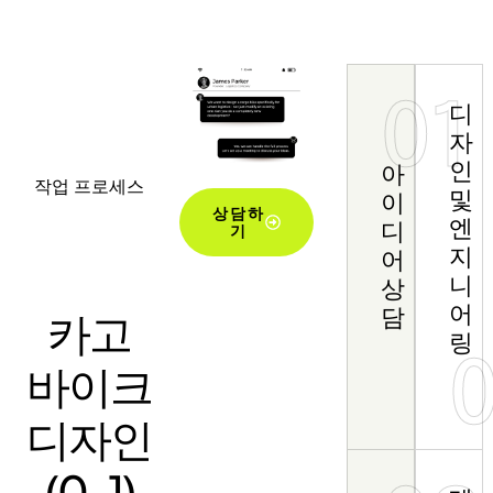
01
디
자
인
아
작업 프로세스
및
이
상담하
엔
디
기
지
어
니
상
어
담
카고
링
바이크
디자인
(0-1)