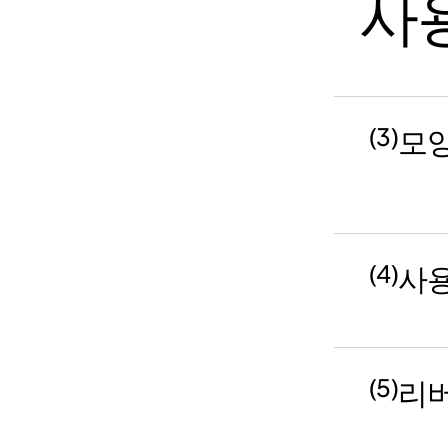
사
(3)
모양
(4)
사용
(5)
리