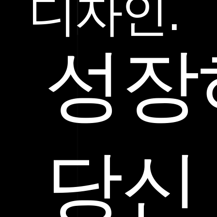
디자인.
성장
당신