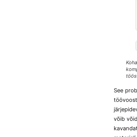
Koha
komp
tööst
See prob
töövoost
järjepide
võib või
kavandat