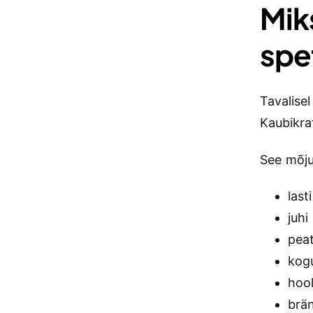
Mik
spet
Tavalisel
Kaubikra
See mõju
last
juhi
peat
kogu
hoo
brän