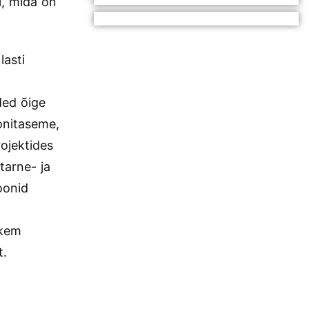
i, mida on
lasti
t
ded õige
oonitaseme,
rojektides
tarne- ja
oonid
hkem
t.