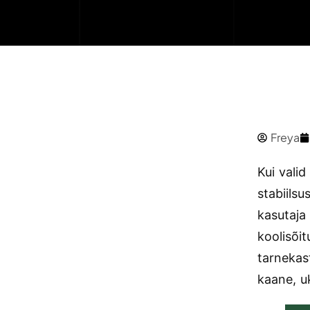
Freya
Kui valid
stabiilsu
kasutaja
koolisõi
tarnekas
kaane, uk