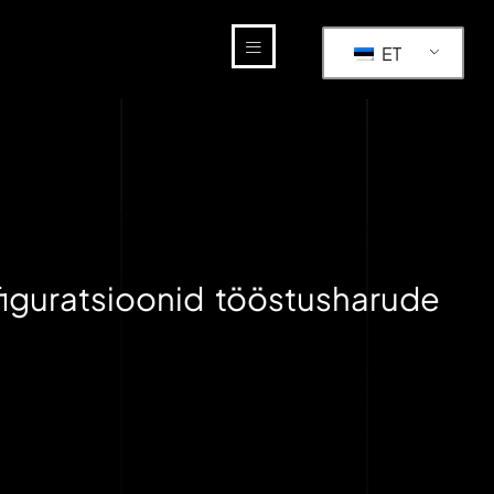
ET
figuratsioonid tööstusharude