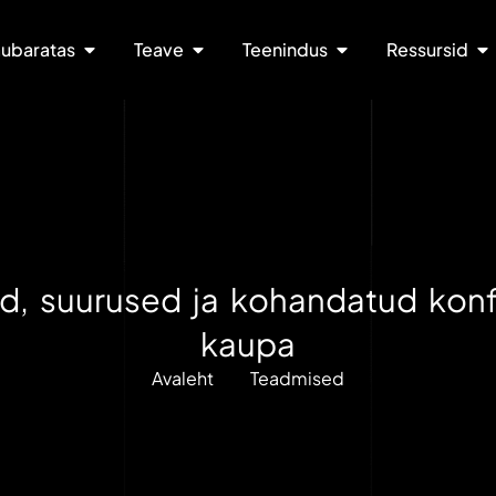
ubaratas
Teave
Teenindus
Ressursid
id, suurused ja kohandatud kon
kaupa
Avaleht
Teadmised