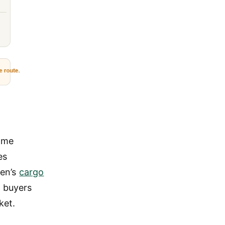
ame
es
gen’s
cargo
 buyers
ket.