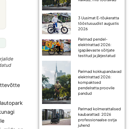
3 Uusimat E-tõukeratta
tööstusuudist augustis
2026
Parimad pendel-
elektrirattad 2026:
igapäevaste sõitjate
testitud ja järjestatud
jalide
idatud
Parimad kokkupandavad
elektrirattad 2026:
kompaktsed
ttevõtte
pendelratta proovile
pandud
alautopark
Parimad kolmerattalised
kunagi
kaubarattad: 2026
professionaalse ostja
le
juhend