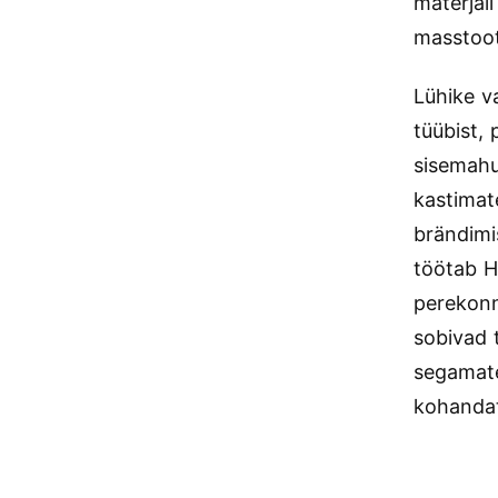
materjal
masstoot
Lühike va
tüübist, 
sisemahu
kastimat
brändimi
töötab H
perekonn
sobivad t
segamate
kohandat