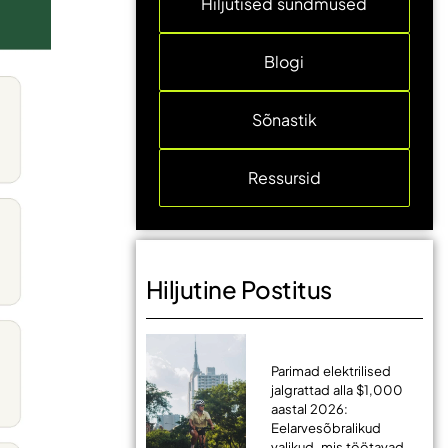
Hiljutised sündmused
Blogi
Sõnastik
Ressursid
Hiljutine Postitus
Parimad elektrilised
jalgrattad alla $1,000
aastal 2026:
Eelarvesõbralikud
valikud, mis töötavad