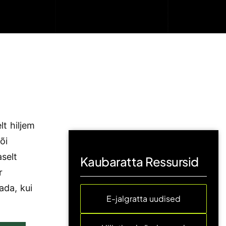
lt hiljem
õi
selt
Kaubaratta Ressursid
r
ada, kui
E-jalgratta uudised