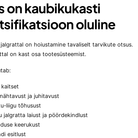
s on kaubikukasti
sifikatsioon oluline
 jalgrattal on hoiustamine tavaliselt tarvikute otsus.
ttal on kast osa tootesüsteemist.
tab:
i kaitset
 nähtavust ja juhitavust
u-liigu tõhusust
 jalgratta laiust ja pöördekindlust
lduse keerukust
di esitlust