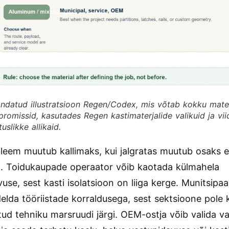
ndatud illustratsioon Regen/Codex, mis võtab kokku mater
romissid, kasutades Regen kastimaterjalide valikuid ja vi
uslikke allikaid.
leem muutub kallimaks, kui jalgratas muutub osaks e
. Toidukaupade operaator võib kaotada külmahela
vuse, sest kasti isolatsioon on liiga kerge. Munitsipa
delda tööriistade korraldusega, sest sektsioone pole 
ud tehniku marsruudi järgi. OEM-ostja võib valida va