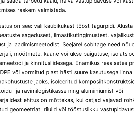
i ja saada tarbetu kaalu, halva vastupidavuse või kast
mises raskem valmistada.
stus on see: vali kaubikukast tööst tagurpidi. Alusta 
peatuste sagedusest, ilmastikutingimustest, vajalikus
st ja laadimismeetodist. Seejärel sobitage need nõu
erjali, mõõtmete, kaane või ukse paigutuse, isolatsi
smeetodi ja kinnitusliidesega. Enamikus reaalsetes p
DPE või vormitud plast hästi suure kasutusega linna 
akohustuste jaoks, isoleeritud komposiitkonstruktsi
oidu- ja ravimilogistikasse ning alumiiniumist või
rjalidest ehitus on mõttekas, kui ostjad vajavad ro
ud geomeetriat, riiulid või tööstuslikku vastupidavus