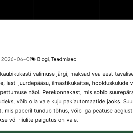
2026-06-01
Blogi
,
Teadmised
 kaubikukasti välimuse järgi, maksad vea eest tavalise
se, lasti juurdepääsu, ilmastikukaitse, hoolduskulude v
 pettumuse näol. Perekonnakast, mis sobib suurepära
tudeks, võib olla vale kuju pakiautomaatide jaoks. Suu
t, mis paberil tundub tõhus, võib iga peatuse aeglust
se või riiulite paigutus on vale.