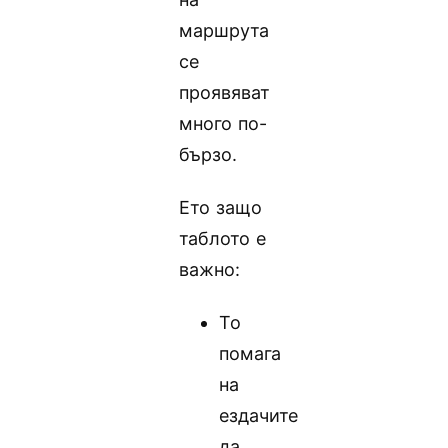
маршрута
се
проявяват
много по-
бързо.
Ето защо
таблото е
важно:
То
помага
на
ездачите
да