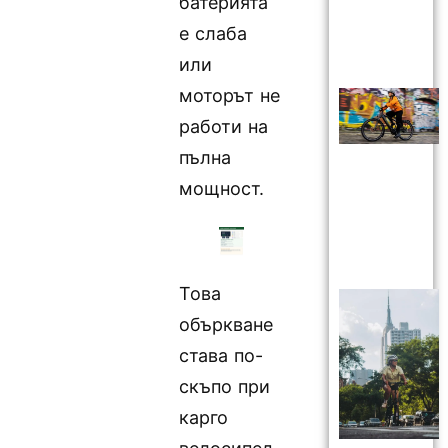
батерията
е слаба
или
моторът не
работи на
пълна
мощност.
Това
объркване
става по-
скъпо при
карго