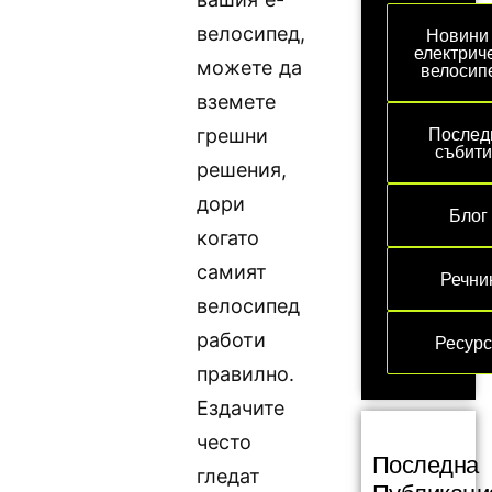
велосипед,
Новини
електрич
можете да
велосип
вземете
Послед
грешни
събит
решения,
дори
Блог
когато
самият
Речни
велосипед
работи
Ресур
правилно.
Ездачите
често
Последна
гледат