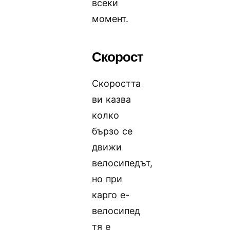
всеки
момент.
Скорост
Скоростта
ви казва
колко
бързо се
движи
велосипедът,
но при
карго е-
велосипед
тя е