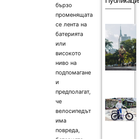
Публикаци
бързо
променящата
се лента на
батерията
или
високото
ниво на
подпомагане
и
предполагат,
че
велосипедът
има
повреда,