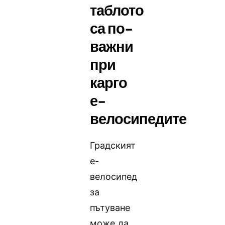
таблото
са по-
важни
при
карго
е-
велосипедите
Градският
е-
велосипед
за
пътуване
може да