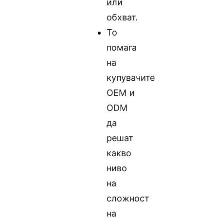
или
обхват.
То
помага
на
купувачите
OEM и
ODM
да
решат
какво
ниво
на
сложност
на