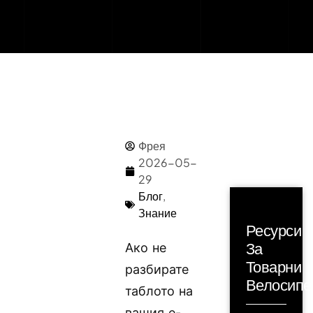
Фрея
2026-05-
29
Блог
,
Знание
Ресурси
За
Ако не
Товарни
разбирате
Велосипе
таблото на
вашия е-