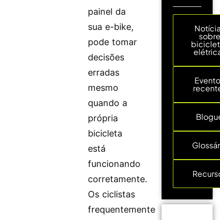
painel da
sua e-bike,
Notíci
sobr
pode tomar
bicicle
elétric
decisões
erradas
Event
mesmo
recent
quando a
Blogu
própria
bicicleta
Glossár
está
funcionando
Recurs
corretamente.
Os ciclistas
frequentemente