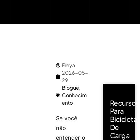
Freya
2026-05-
29
Blogue
,
Conhecim
Recursos
ento
Para
Bicicleta
Se você
De
não
Carga
entender o