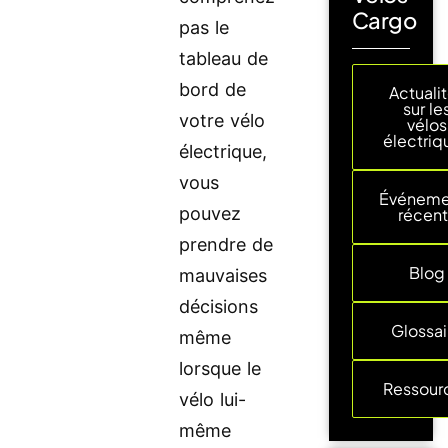
Cargo
pas le
tableau de
bord de
Actuali
sur le
votre vélo
vélos
électriq
électrique,
vous
Événeme
pouvez
récent
prendre de
Blog
mauvaises
décisions
Glossai
même
lorsque le
Ressour
vélo lui-
même