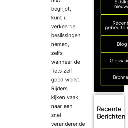
E-bik
nieuw
begrijpt,
kunt u
Recen
verkeerde
gebeurten
beslissingen
Blog
nemen,
zelfs
Glossar
wanneer de
fiets zelf
Bronn
goed werkt.
Rijders
kijken vaak
naar een
Recente
snel
Berichten
veranderende