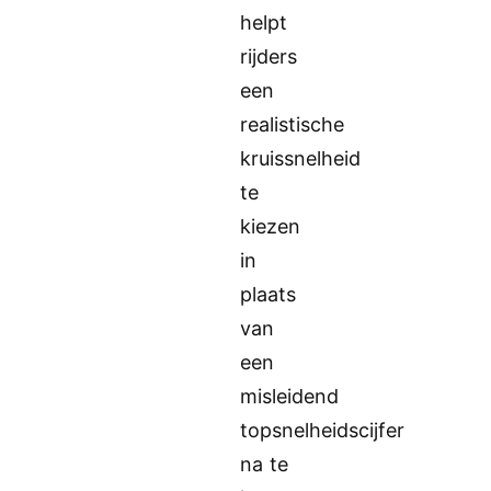
helpt
rijders
een
realistische
kruissnelheid
te
kiezen
in
plaats
van
een
misleidend
topsnelheidscijfer
na te